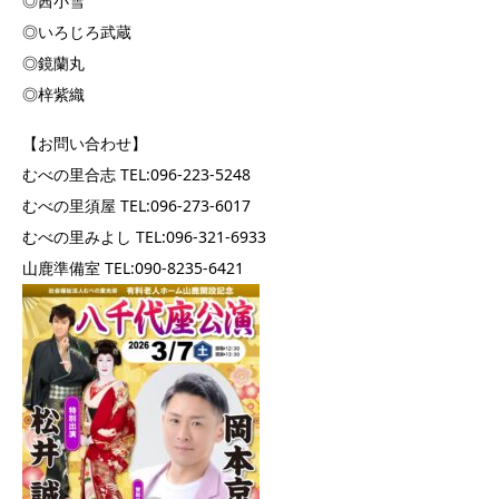
◎茜小雪
◎いろじろ武蔵
◎鏡蘭丸
◎梓紫織
【お問い合わせ】
むべの里合志 TEL:096-223-5248
むべの里須屋 TEL:096-273-6017
むべの里みよし TEL:096-321-6933
山鹿準備室 TEL:090-8235-6421