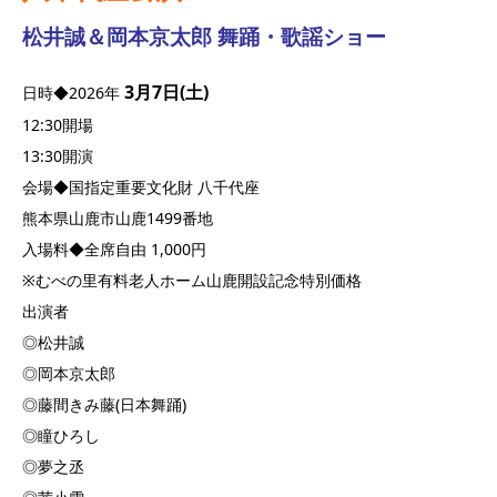
松井誠＆岡本京太郎 舞踊・歌謡ショー
3月7日(土)
日時◆2026年
12:30開場
13:30開演
会場◆国指定重要文化財 八千代座
熊本県山鹿市山鹿1499番地
入場料◆全席自由 1,000円
※むべの里有料老人ホーム山鹿開設記念特別価格
出演者
◎松井誠
◎岡本京太郎
◎藤間きみ藤(日本舞踊)
◎瞳ひろし
◎夢之丞