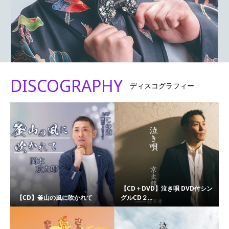
DISCOGRAPHY
ディスコグラフィー
【CD＋DVD】泣き唄 DVD付シン
【CD】釜山の風に吹かれて
グルCD２...