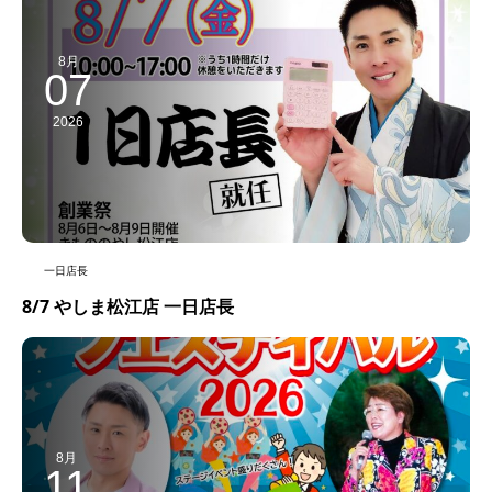
8月
07
2026
一日店長
8/7 やしま松江店 一日店長
8月
11