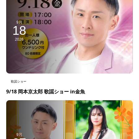
9月
18
2026
歌謡ショー
9/18 岡本京太郎 歌謡ショー in金魚
9月