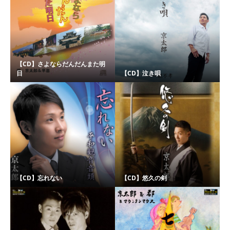
【CD】さよならだんだんまた明
日
【CD】泣き唄
【CD】忘れない
【CD】悠久の剣