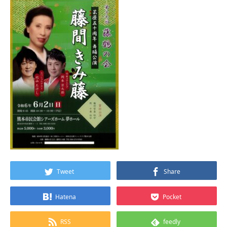
Tweet
Share
Hatena
Pocket
RSS
feedly