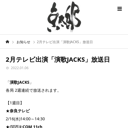
お知らせ
2月テレビ出演「演歌JACKS」放送日
2月テレビ出演「演歌JACKS」放送日
2022.01.06
「
演歌JACKS
」
各局 2週連続で
放送されます。
【1週目】
★
奈良テレビ
2/16(水)14:00～14:30
★(関西)
J:COM 11ch