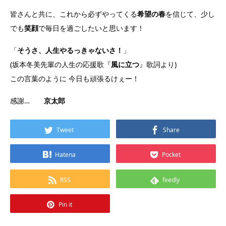
皆さんと共に、これから必ずやってくる
希望の春
を信じて、少し
でも
笑顔
で毎日を過ごしたいと思います！
「
そうさ、人生やるっきゃないさ！
」
(坂本冬美先輩の人生の応援歌『
風に立つ
』歌詞より)
この言葉のように 今日も頑張るけぇー！
感謝…
京太郎
Tweet
Share
Hatena
Pocket
RSS
feedly
Pin it