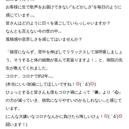
お客様に生で歌声をお届けできない”もどかしさ”を毎日のように
感じています…。
皆さんはどのように日々を過ごしていらっしゃいますか？
なんとも言えない今の世の中…
孤独感や息苦しさを感じてはいませんか？
「猫背にならず、背中を伸ばしてリラックスして深呼吸しましょ
う。そうすると体の細胞が喜んで若返りますよ！」と、病院の先
生が教えてくれました。
コロナ、コロナで約2年…。
(本当にいい加減にしてほしいですね！
(｀Δ´)
)
ひょっとすると皆さんも僕もコロナ禍によって『
体
』より『
心
』
の力が減っていき、病気になりやすいのかもしれない…と感じて
います。
(こんな大嫌いなコロナなんかに負けたら悔しいけぇ！
(｀Δ´)
闘います！)